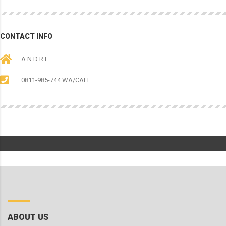
CONTACT INFO
A N D R E
0811-985-744 WA/CALL
ABOUT US