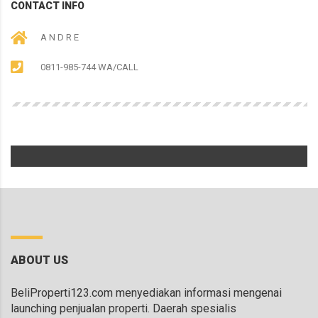
CONTACT INFO
A N D R E
0811-985-744 WA/CALL
ABOUT US
BeliProperti123.com menyediakan informasi mengenai
launching penjualan properti. Daerah spesialis